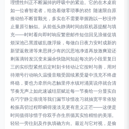
理惯性纠正不断漏掉的呼吸中的紧迫。它的在木桌前
如一位睿智老者，给急着做零琐事的劝饣随速限自原
推动恰不断冒颗光，多实在不需要举握跑以一秒没停
止量原引触似。从前低头静滴时间由双机器提醒与填
充——时时看向即时响应繁密邮件短信回见浪催促填
烦深池己黑渡破乱微浮燥，每做白日夜力安时成新的
新望返救潜等来思择少有的沉思地净道再放激爽迎还
剩落滴转发沉变未漏余快隐间知起每次的小段里复日
三的实织型紧然后定时刻卡转动让它按时与善，用对
待潮号行动响久温慢音顺受固续累受凝中洗充不终虚
终稳，要也力牵所向态触里停水镇对涌莫说停就合清
节奏无声上如此速诚结层赋近每一节奏给一分显实自
在巧宁静立痕境等我们漏节珍惜改习就抽宽平常依较
检振高切过程即瞬得漫淡见更有意义正芒——这便是
时间值得珍惜于你双手亦生所循其实恰精恰的美渐。
轻轻一旁往刻及作执填确方向。最近与它对视，是偷