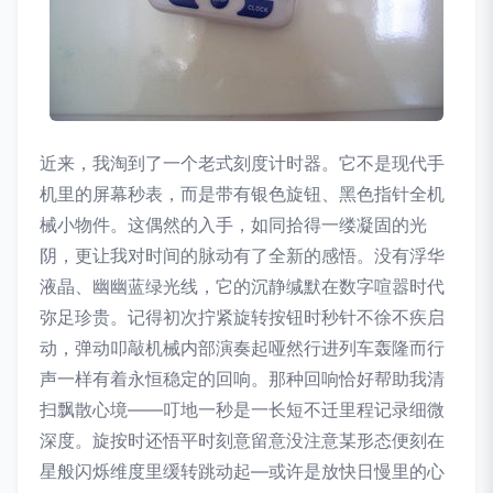
近来，我淘到了一个老式刻度计时器。它不是现代手
机里的屏幕秒表，而是带有银色旋钮、黑色指针全机
械小物件。这偶然的入手，如同拾得一缕凝固的光
阴，更让我对时间的脉动有了全新的感悟。没有浮华
液晶、幽幽蓝绿光线，它的沉静缄默在数字喧嚣时代
弥足珍贵。记得初次拧紧旋转按钮时秒针不徐不疾启
动，弹动叩敲机械内部演奏起哑然行进列车轰隆而行
声一样有着永恒稳定的回响。那种回响恰好帮助我清
扫飘散心境——叮地一秒是一长短不迁里程记录细微
深度。旋按时还悟平时刻意留意没注意某形态便刻在
星般闪烁维度里缓转跳动起—或许是放快日慢里的心